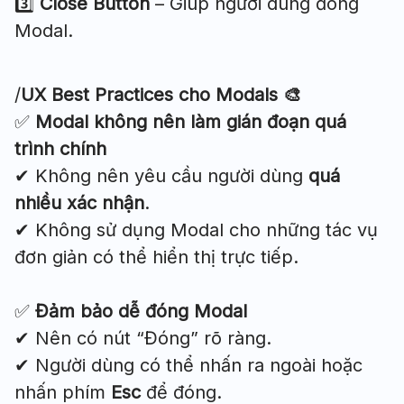
3️⃣
Close Button
– Giúp người dùng đóng
Modal.
/
UX Best Practices cho Modals 🎨
✅
Modal không nên làm gián đoạn quá
trình chính
✔ Không nên yêu cầu người dùng
quá
nhiều xác nhận
.
✔ Không sử dụng Modal cho những tác vụ
đơn giản có thể hiển thị trực tiếp.
✅
Đảm bảo dễ đóng Modal
✔ Nên có nút “Đóng” rõ ràng.
✔ Người dùng có thể nhấn ra ngoài hoặc
nhấn phím
Esc
để đóng.