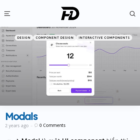
S
Menu
Categories
Posted
DESIGN
COMPONENT DESIGN
INTERACTIVE COMPONENTS
in
Modals
0
Comments
2 years ago