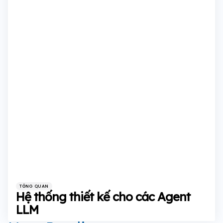
Categories
Posted
TỔNG QUAN
in
Hệ thống thiết kế cho các Agent
LLM