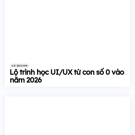
Categories
Posted
UX DESIGN
in
Lộ trình học UI/UX từ con số 0 vào
năm 2026