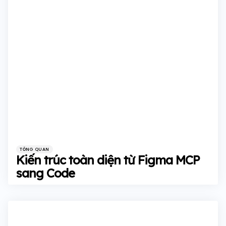
Categories
Posted
TỔNG QUAN
in
Kiến trúc toàn diện từ Figma MCP
sang Code