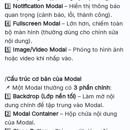
3️⃣
Notification Modal
– Hiển thị thông báo
quan trọng (cảnh báo, lỗi, thành công).
4️⃣
Fullscreen Modal
– Lớn hơn, chiếm toàn
bộ màn hình (thường dùng cho chỉnh sửa
nội dung).
5️⃣
Image/Video Modal
– Phóng to hình ảnh
hoặc video khi nhấp vào.
/
Cấu trúc cơ bản của Modal
📌 Một Modal thường có
3 phần chính
:
1️⃣
Backdrop (Lớp nền tối)
– Làm mờ nội
dung chính để tập trung vào Modal.
2️⃣
Modal Container
– Hộp chứa nội dung
của Modal.