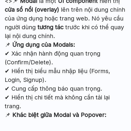
<>📌
Modal
là một
UI component
hiển thị
cửa sổ nổi (overlay)
lên trên nội dung chính
của ứng dụng hoặc trang web. Nó yêu cầu
người dùng
tương tác
trước khi có thể quay
lại nội dung chính.
📌
Ứng dụng của Modals:
✔ Xác nhận hành động quan trọng
(Confirm/Delete).
✔ Hiển thị biểu mẫu nhập liệu (Forms,
Login, Signup).
✔ Cung cấp thông báo quan trọng.
✔ Hiển thị chi tiết mà không cần tải lại
trang.
📌
Khác biệt giữa Modal và Popover: