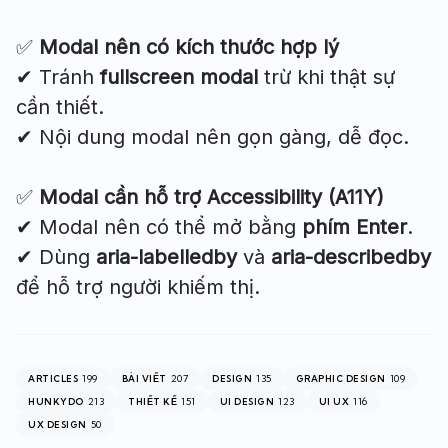
✅
Modal nên có kích thước hợp lý
✔ Tránh
fullscreen modal
trừ khi thật sự
cần thiết.
✔ Nội dung modal nên gọn gàng, dễ đọc.
✅
Modal cần hỗ trợ Accessibility (A11Y)
✔ Modal nên có thể mở bằng
phím Enter
.
✔ Dùng
aria-labelledby
và
aria-describedby
để hỗ trợ người khiếm thị.
199
207
135
109
ARTICLES
BÀI VIẾT
DESIGN
GRAPHIC DESIGN
213
151
123
116
HUNKYDO
THIẾT KẾ
UI DESIGN
UI UX
50
UX DESIGN