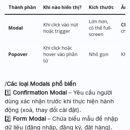
Thành phần
Khi nào hiển thị?
Kích thước
Ảnh
Lớn hơn,
Khi click vào nút
Chặ
Modal
có thể full-
hoặc trigger
chí
screen
Khi click hoặc
Popover
hover vào phần
Nhỏ gọn
Khô
tử
/
Các loại Modals phổ biến
1️⃣
Confirmation Modal
– Yêu cầu người
dùng xác nhận trước khi thực hiện hành
động (xoá, thay đổi cài đặt).
2️⃣
Form Modal
– Chứa biểu mẫu để nhập
dữ liệu (đăng nhập, đăng ký, đặt hàng).