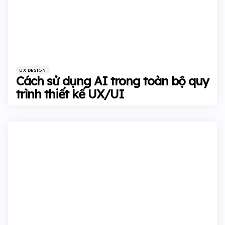
Categories
Posted
UX DESIGN
in
Cách sử dụng AI trong toàn bộ quy
trình thiết kế UX/UI