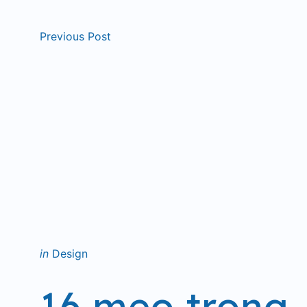
Previous Post
Posted
in
Design
in
16 mẹo trong