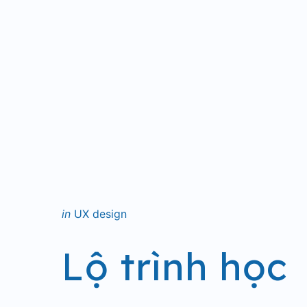
Categories
Posted
in
UX design
in
Lộ trình học