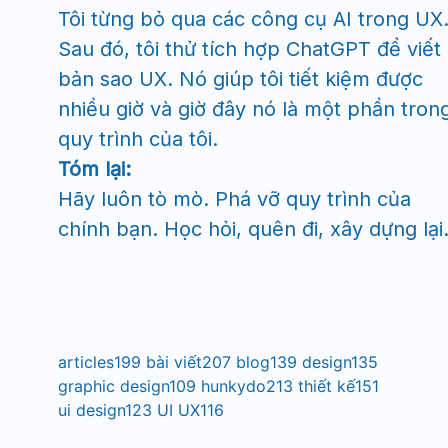
Tôi từng bỏ qua các công cụ AI trong UX
Sau đó, tôi thử tích hợp ChatGPT để viết
bản sao UX. Nó giúp tôi tiết kiệm được
nhiều giờ và giờ đây nó là một phần tron
quy trình của tôi.
Tóm lại:
Hãy luôn tò mò. Phá vỡ quy trình của
chính bạn. Học hỏi, quên đi, xây dựng lại
articles
199
bài viết
207
blog
139
design
135
graphic design
109
hunkydo
213
thiết kế
151
ui design
123
UI UX
116