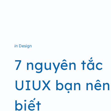
Posted
in
Design
in
7 nguyên tắc
UIUX bạn nên
biết