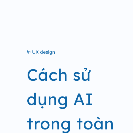
Categories
Posted
in
UX design
in
Cách sử
dụng AI
trong toàn