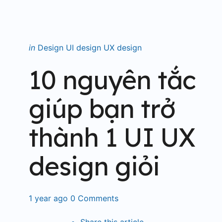
Categories
Posted
in
Design
UI design
UX design
in
10 nguyên tắc
giúp bạn trở
thành 1 UI UX
design giỏi
1 year ago
0
Comments