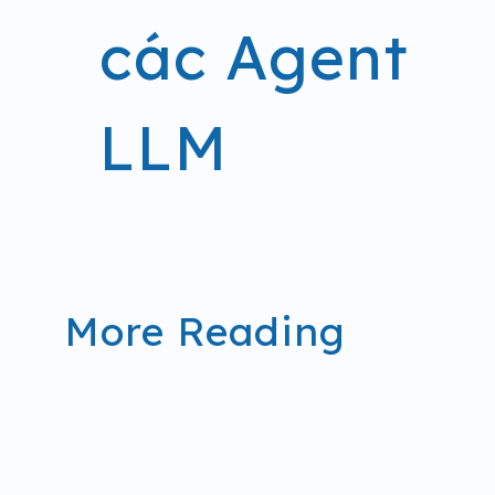
các Agent
LLM
Post
More Reading
navigation