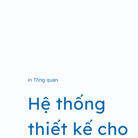
Categories
Posted
in
Tổng quan
in
Hệ thống
thiết kế cho