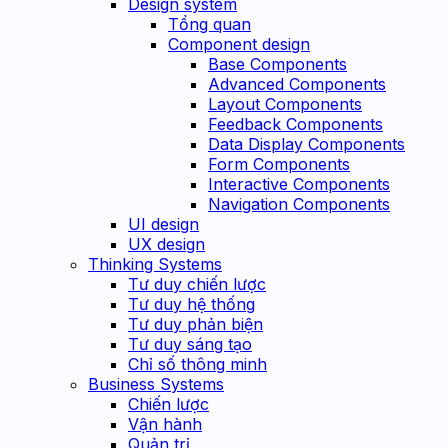
Design system
Tổng quan
Component design
Base Components
Advanced Components
Layout Components
Feedback Components
Data Display Components
Form Components
Interactive Components
Navigation Components
UI design
UX design
Thinking Systems
Tư duy chiến lược
Tư duy hệ thống
Tư duy phản biện
Tư duy sáng tạo
Chỉ số thông minh
Business Systems
Chiến lược
Vận hành
Quản trị