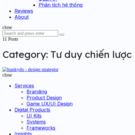
Phân tích hệ thống
Reviews
About
Search
close
Search
Search
for:
11 Posts
Category:
Tư duy chiến lược
hunkydo
-
close
design
Services
strategist
Branding
Product Design
Game UX/UI Design
Digital Products
UI Kits
Systems
Frameworks
Insights