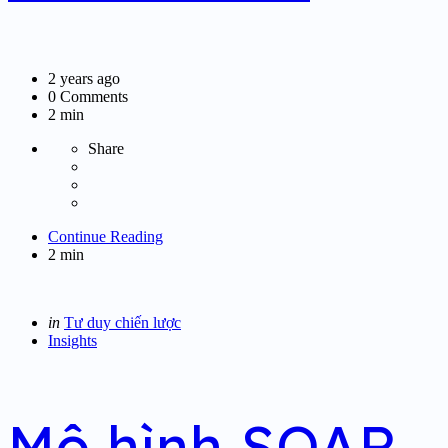
2 years ago
0
Comments
2 min
Share
Continue Reading
2 min
Categories
Posted
in
Tư duy chiến lược
in
Insights
Mô hình SOAR