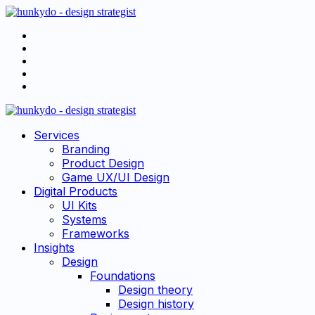
Menu
Search
hunkydo
-
Menu
Services
design
strategist
Branding
Product Design
Game UX/UI Design
Digital Products
UI Kits
Systems
Frameworks
Insights
Design
Foundations
Design theory
Design history