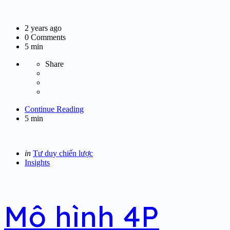
2 years ago
0
Comments
5 min
Share
Continue Reading
5 min
Categories
Posted
in
Tư duy chiến lược
in
Insights
Mô hình 4P