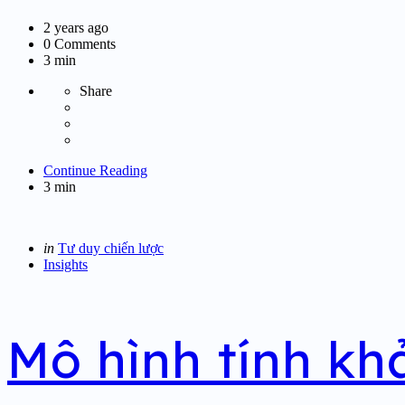
2 years ago
0
Comments
3 min
Share
Continue Reading
3 min
Categories
Posted
in
Tư duy chiến lược
in
Insights
Mô hình tính khả