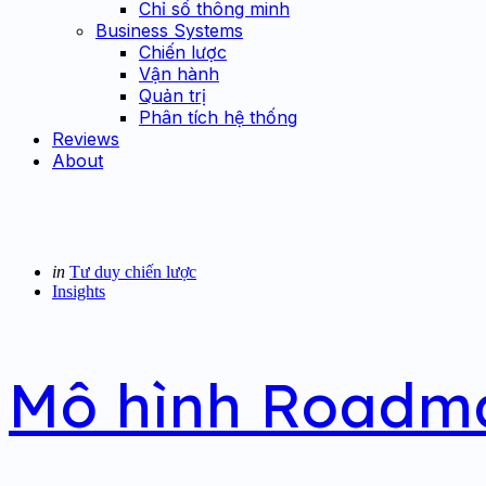
Chỉ số thông minh
Business Systems
Chiến lược
Vận hành
Quản trị
Phân tích hệ thống
Reviews
About
Categories
Posted
in
Tư duy chiến lược
in
Insights
Mô hình Roadm