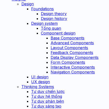
Design
Foundations
Design theory
Design history
Design system
Tổng quan
Component design
Base Components
Advanced Components
Layout Components
Feedback Components
Data Display Components
Form Components
Interactive Components
Navigation Components
UI design
UX design
Thinking Systems
Tư duy chiến lược
Tư duy hệ thống
Tư duy phản biện
Tư duy sáng tạo