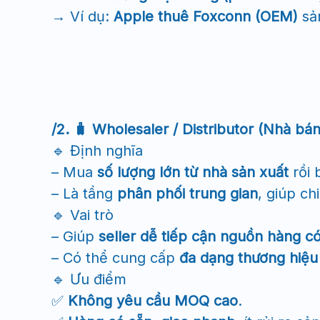
→ Ví dụ:
Apple thuê Foxconn (OEM)
sả
/2. 🧳 Wholesaler / Distributor (Nhà bán
🔹 Định nghĩa
– Mua
số lượng lớn từ nhà sản xuất
rồi 
– Là tầng
phân phối trung gian
, giúp ch
🔹 Vai trò
– Giúp
seller dễ tiếp cận nguồn hàng c
– Có thể cung cấp
đa dạng thương hiệu
🔹 Ưu điểm
✅
Không yêu cầu MOQ cao
.