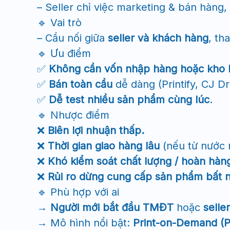
– Seller chỉ việc marketing & bán hàng,
🔹 Vai trò
– Cầu nối giữa
seller và khách hàng
, th
🔹 Ưu điểm
✅
Không cần vốn nhập hàng hoặc kho b
✅
Bán toàn cầu
dễ dàng (Printify, CJ D
✅
Dễ test nhiều sản phẩm cùng lúc
.
🔹 Nhược điểm
❌
Biên lợi nhuận thấp.
❌
Thời gian giao hàng lâu
(nếu từ nước 
❌
Khó kiểm soát chất lượng / hoàn hàn
❌
Rủi ro dừng cung cấp sản phẩm bất 
🔹 Phù hợp với ai
→
Người mới bắt đầu TMĐT
hoặc
selle
→ Mô hình nổi bật:
Print-on-Demand (