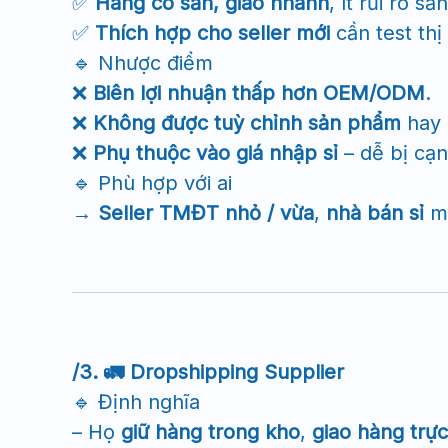
✅
Hàng có sẵn, giao nhanh
, ít rủi ro sả
✅
Thích hợp cho seller mới
cần test thị
🔹 Nhược điểm
❌
Biên lợi nhuận thấp hơn OEM/ODM
.
❌
Không được tuỳ chỉnh sản phẩm
hay 
❌
Phụ thuộc vào giá nhập sỉ
– dễ bị cạn
🔹 Phù hợp với ai
→
Seller TMĐT nhỏ / vừa
,
nhà bán sỉ
mu
/3. 🚛 Dropshipping Supplier
🔹 Định nghĩa
– Họ
giữ hàng trong kho
,
giao hàng trự