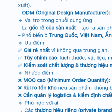
xuất).
–
ODM (Original Design Manufacturer):
🔹 Vai trò trong chuỗi cung ứng
– Là
gốc rễ của sản xuất
– tạo ra sản p
– Phổ biến ở
Trung Quốc, Việt Nam, Ấn
🔹 Ưu điểm
✅
Giá rẻ nhất
vì không qua trung gian.
✅
Tùy chỉnh cao
: kích thước, vật liệu, 
✅
Kiểm soát chất lượng & thương hiệu
🔹 Nhược điểm
❌
MOQ cao (Minimum Order Quantity):
❌
Rủi ro tồn kho
nếu sản phẩm không b
❌
Cần quản lý logistics & kiểm định chấ
🔹 Phù hợp với ai
→ Các
thương hiệu riêng (private brand