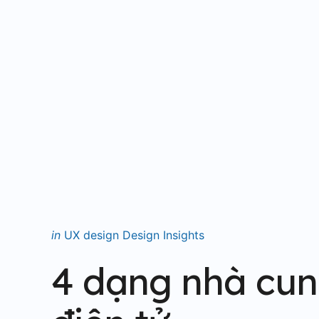
Categories
Posted
in
UX design
Design
Insights
in
4 dạng nhà cun