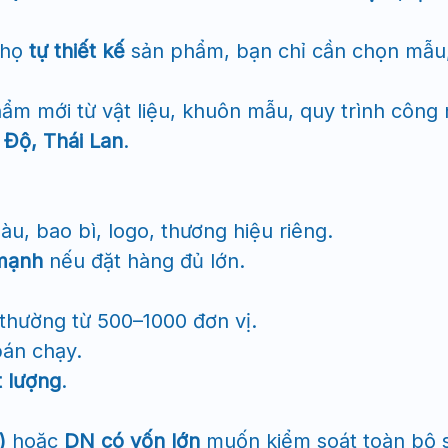
họ
tự thiết kế
sản phẩm, bạn chỉ cần chọn mẫu,
hẩm mới từ vật liệu, khuôn mẫu, quy trình công 
 Độ, Thái Lan
.
màu, bao bì, logo, thương hiệu riêng.
 mạnh
nếu đặt hàng đủ lớn.
thường từ 500–1000 đơn vị.
án chạy.
t lượng
.
)
hoặc
DN có vốn lớn
muốn kiểm soát toàn bộ 