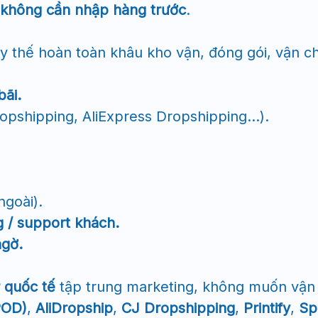
không cần nhập hàng trước
.
ay thế hoàn toàn khâu kho vận, đóng gói, vận c
ãi.
ropshipping, AliExpress Dropshipping…).
ngoài).
g / support khách.
ngờ.
r quốc tế
tập trung marketing, không muốn vận
POD)
,
AliDropship
,
CJ Dropshipping
,
Printify
,
Sp