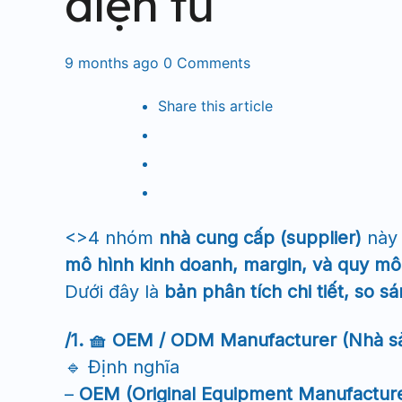
điện tử
9 months ago
0
Comments
Share
this article
<>4 nhóm
nhà cung cấp (supplier)
này 
mô hình kinh doanh, margin, và quy m
Dưới đây là
bản phân tích chi tiết, so s
/1. 🧺 OEM / ODM Manufacturer (Nhà sả
🔹 Định nghĩa
–
OEM (Original Equipment Manufacture