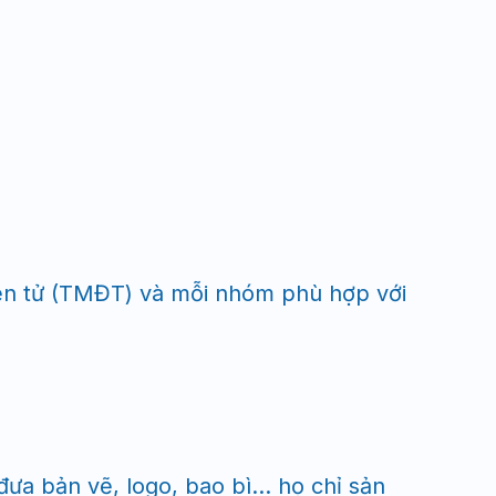
iện tử (TMĐT) và mỗi nhóm phù hợp với
đưa bản vẽ, logo, bao bì… họ chỉ sản