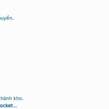
huyển.
 hành kho.
ocket
…