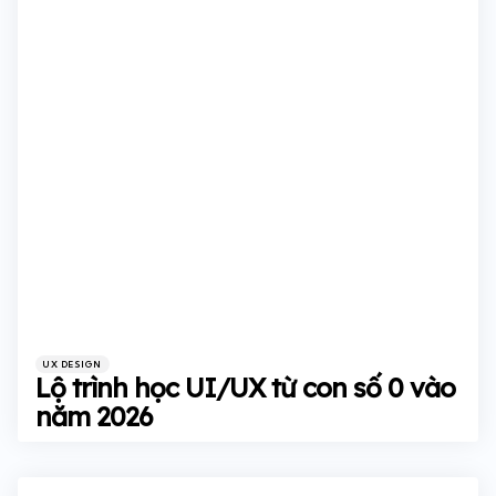
Categories
Posted
UX DESIGN
in
Lộ trình học UI/UX từ con số 0 vào
năm 2026