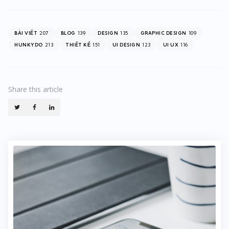
207
139
135
109
BÀI VIẾT
BLOG
DESIGN
GRAPHIC DESIGN
213
151
123
116
HUNKYDO
THIẾT KẾ
UI DESIGN
UI UX
Share
this article