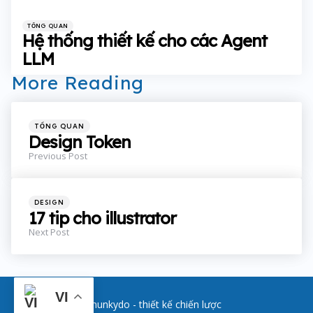
Categories
Posted
TỔNG QUAN
in
Hệ thống thiết kế cho các Agent
LLM
More Reading
Post
navigation
Posted
TỔNG QUAN
in
Design Token
Previous Post
Posted
DESIGN
in
17 tip cho illustrator
Next Post
VI
hunkydo - thiết kế chiến lược