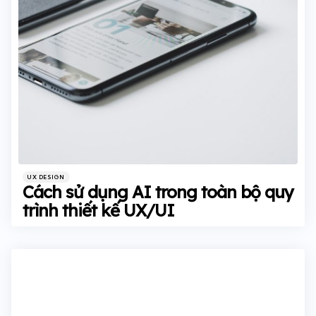
Categories
Posted
UX DESIGN
in
Cách sử dụng AI trong toàn bộ quy
trình thiết kế UX/UI