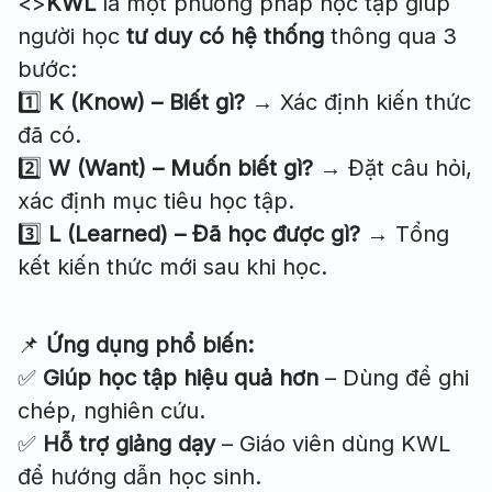
<>
KWL
là một phương pháp học tập giúp
người học
tư duy có hệ thống
thông qua 3
bước:
1️⃣
K (Know) – Biết gì?
→ Xác định kiến thức
đã có.
2️⃣
W (Want) – Muốn biết gì?
→ Đặt câu hỏi,
xác định mục tiêu học tập.
3️⃣
L (Learned) – Đã học được gì?
→ Tổng
kết kiến thức mới sau khi học.
📌
Ứng dụng phổ biến:
✅
Giúp học tập hiệu quả hơn
– Dùng để ghi
chép, nghiên cứu.
✅
Hỗ trợ giảng dạy
– Giáo viên dùng KWL
để hướng dẫn học sinh.