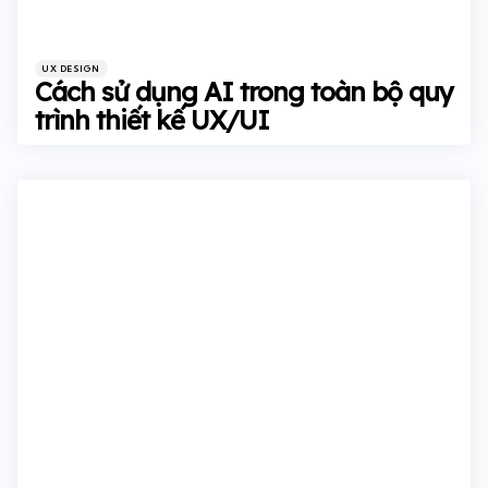
Categories
Posted
UX DESIGN
in
Cách sử dụng AI trong toàn bộ quy
trình thiết kế UX/UI