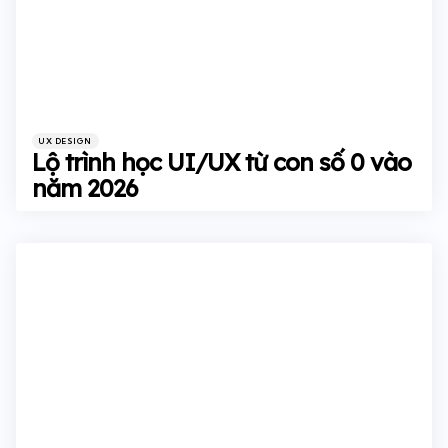
Categories
Posted
UX DESIGN
in
Lộ trình học UI/UX từ con số 0 vào
năm 2026