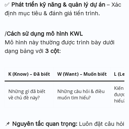
✅
Phát triển kỹ năng & quản lý dự án
– Xác
định mục tiêu & đánh giá tiến trình.
/
Cách sử dụng mô hình KWL
Mô hình này thường được trình bày dưới
dạng bảng với
3 cột
:
K (Know) – Đã biết
W (Want) – Muốn biết
L (Lea
Kiến t
Những gì đã biết
Những câu hỏi & điều
được s
về chủ đề này?
muốn tìm hiểu?
hiểu?
📌
Nguyên tắc quan trọng:
Luôn đặt câu hỏi