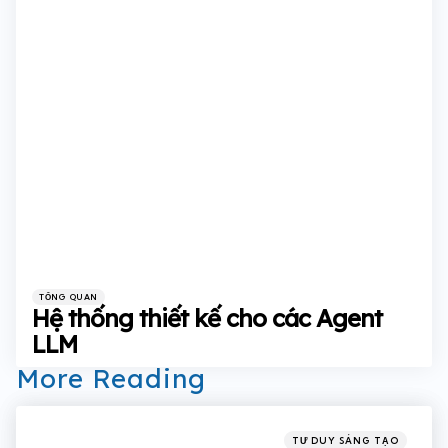
Categories
Posted
TỔNG QUAN
in
Hệ thống thiết kế cho các Agent
LLM
More Reading
Post
navigation
Posted
TƯ DUY SÁNG TẠO