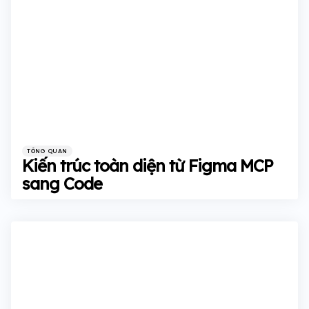
Categories
Posted
TỔNG QUAN
in
Kiến trúc toàn diện từ Figma MCP
sang Code