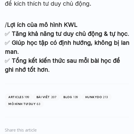
để kích thích tư duy chủ động.
/
Lợi ích của mô hình KWL
✅
Tăng khả năng tư duy chủ động & tự học
.
✅
Giúp học tập có định hướng, không bị lan
man
.
✅
Tổng kết kiến thức sau mỗi bài học để
ghi nhớ tốt hơn
.
199
207
139
213
ARTICLES
BÀI VIẾT
BLOG
HUNKYDO
63
MÔ HÌNH TƯ DUY
Share
this article