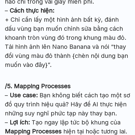
hảo chỉ trong vài giây miễn phí.
–
Cách thực hiện:
+ Chỉ cần lấy một hình ảnh bất kỳ, đánh
dấu vùng bạn muốn chỉnh sửa bằng cách
khoanh tròn vùng đó trong khung màu đỏ.
Tải hình ảnh lên Nano Banana và nói “thay
đổi vùng màu đỏ thành {chèn nội dung bạn
muốn vào đây}”.
/5. Mapping Processes
–
Use case
:
Bạn không biết cách tạo một sơ
đồ quy trình hiệu quả? Hãy để AI thực hiện
những suy nghĩ phức tạp này thay bạn.
–
Lợi ích:
Tạo ngay lập tức bộ khung của
Mapping Processes
hiện tại hoặc tương lai.