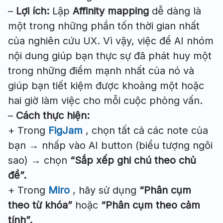
–
Lợi ích:
Lập
Affinity mapping
dễ dàng là
một trong những phần tốn thời gian nhất
của nghiên cứu UX. Vì vậy, việc để AI nhóm
nội dung giúp bạn thực sự đã phát huy một
trong những điểm mạnh nhất của nó và
giúp bạn tiết kiệm được khoảng một hoặc
hai giờ làm việc cho mỗi cuộc phỏng vấn.
–
Cách thực hiện:
+ Trong
FigJam
, chọn tất cả các note của
bạn → nhấp vào AI button (biểu tượng ngôi
sao) → chọn
“Sắp xếp ghi chú theo chủ
đề”.
+ Trong
Miro
, hãy sử dụng
“Phân cụm
theo từ khóa”
hoặc
“Phân cụm theo cảm
tính”.