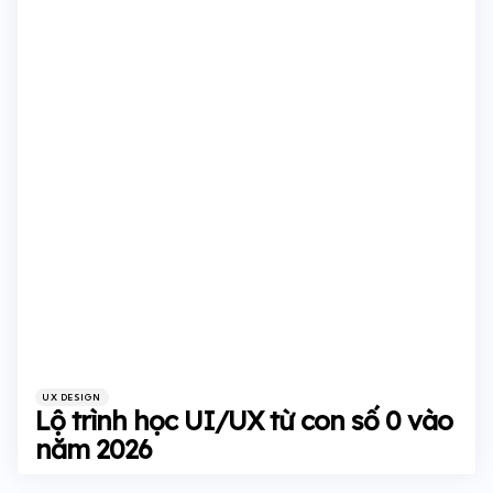
Categories
Posted
UX DESIGN
in
Lộ trình học UI/UX từ con số 0 vào
năm 2026