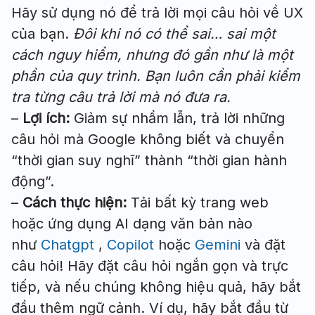
Hãy sử dụng nó để trả lời mọi câu hỏi về UX
của bạn.
Đôi khi nó có thể sai… sai một
cách nguy hiểm, nhưng đó gần như là một
phần của quy trình. Bạn luôn cần phải kiểm
tra từng câu trả lời mà nó đưa ra.
–
Lợi ích:
Giảm sự nhầm lẫn, trả lời những
câu hỏi mà Google không biết và chuyển
“thời gian suy nghĩ” thành “thời gian hành
động”.
–
Cách thực hiện:
Tải bất kỳ trang web
hoặc ứng dụng AI dạng văn bản nào
như
Chatgpt
,
Copilot
hoặc
Gemini
và đặt
câu hỏi! Hãy đặt câu hỏi ngắn gọn và trực
tiếp, và nếu chúng không hiệu quả, hãy bắt
đầu thêm ngữ cảnh. Ví dụ, hãy bắt đầu từ