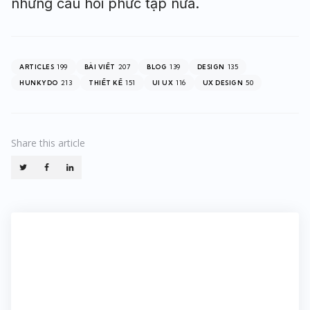
những câu hỏi phức tạp nữa.
199
207
139
135
ARTICLES
BÀI VIẾT
BLOG
DESIGN
213
151
116
50
HUNKYDO
THIẾT KẾ
UI UX
UX DESIGN
Share
this article