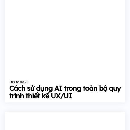
Categories
Posted
UX DESIGN
in
Cách sử dụng AI trong toàn bộ quy
trình thiết kế UX/UI