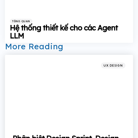
Categories
Posted
TỔNG QUAN
in
Hệ thống thiết kế cho các Agent
LLM
More Reading
Post
navigation
Posted
UX DESIGN
in