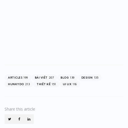
199
207
139
135
ARTICLES
BÀI VIẾT
BLOG
DESIGN
213
151
116
HUNKYDO
THIẾT KẾ
UI UX
Share
this article