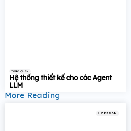
Categories
Posted
TỔNG QUAN
in
Hệ thống thiết kế cho các Agent
LLM
More Reading
Post
navigation
Posted
UX DESIGN
in