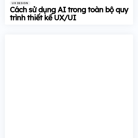
Categories
Posted
UX DESIGN
in
Cách sử dụng AI trong toàn bộ quy
trình thiết kế UX/UI