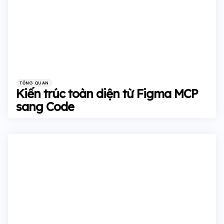
Categories
Posted
TỔNG QUAN
in
Kiến trúc toàn diện từ Figma MCP
sang Code