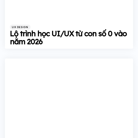
Categories
Posted
UX DESIGN
in
Lộ trình học UI/UX từ con số 0 vào
năm 2026