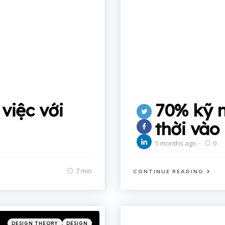
việc với
70% kỹ n
thời vào
5 months ago
0
7 min
CONTINUE READING
Categories
Posted
DESIGN THEORY
DESIGN