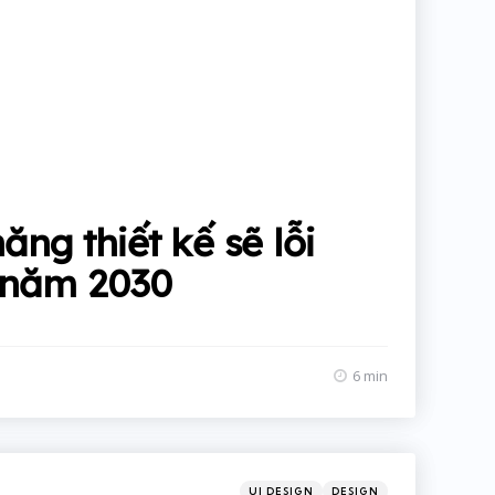
ăng thiết kế sẽ lỗi
 năm 2030
6 min
Categories
Posted
UI DESIGN
DESIGN