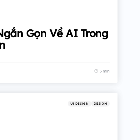
Ngắn Gọn Về AI Trong
n
5 min
Categories
Posted
UI DESIGN
DESIGN
in