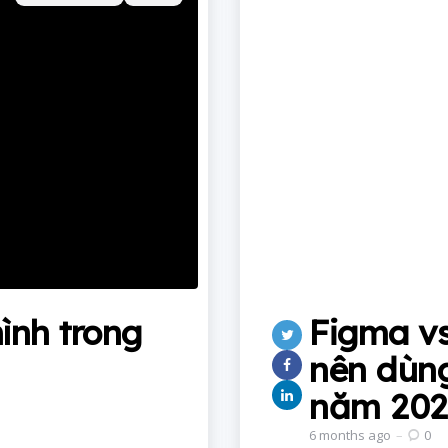
in
ình trong
Figma vs
nên dùng
năm 202
6 months ago
0