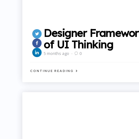
Designer Framework
of UI Thinking
5 months ago
0
CONTINUE READING