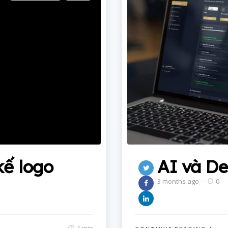
in
kế logo
AI và De
3 months ago
0