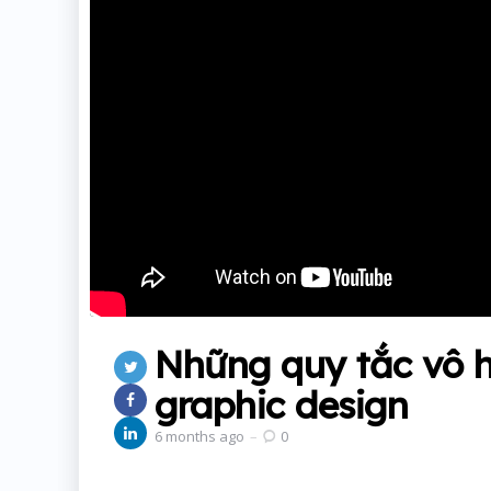
Những quy tắc vô h
graphic design
6 months ago
0