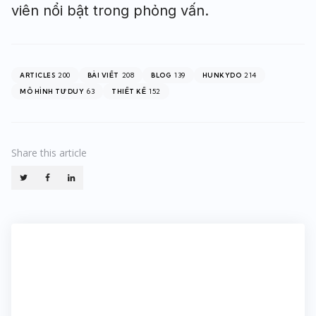
viên nổi bật trong phỏng vấn.
200
208
139
214
ARTICLES
BÀI VIẾT
BLOG
HUNKYDO
63
152
MÔ HÌNH TƯ DUY
THIẾT KẾ
Share
this article