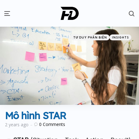
S
Menu
Categories
Posted
TƯ DUY PHẢN BIỆN
INSIGHTS
in
Mô hình STAR
0
Comments
2 years ago