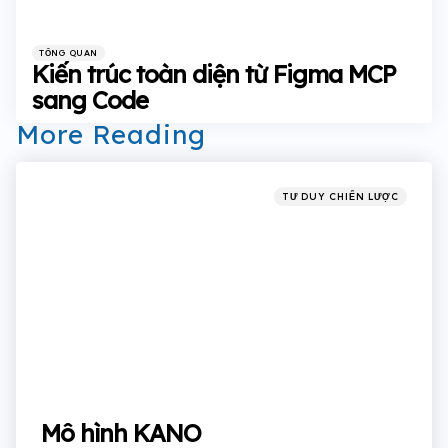
Categories
Posted
TỔNG QUAN
in
Kiến trúc toàn diện từ Figma MCP
sang Code
More Reading
Post
navigation
Posted
TƯ DUY CHIẾN LƯỢC
in
Mô hình KANO