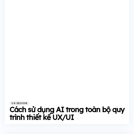
Categories
Posted
UX DESIGN
in
Cách sử dụng AI trong toàn bộ quy
trình thiết kế UX/UI