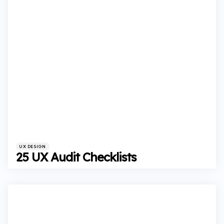
Categories
Posted
UX DESIGN
in
25 UX Audit Checklists