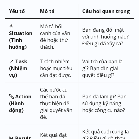
Yếu tố
Mô tả
Câu hỏi quan trọng
🎯
Mô tả bối
Bạn đang đối mặt
Situation
cảnh của vấn
với tình huống nào?
(Tình
đề hoặc thử
Điều gì đã xảy ra?
huống)
thách.
📌
Task
Trách nhiệm
Vai trò của bạn là
(Nhiệm
hoặc mục tiêu
gì? Bạn cần giải
vụ)
cần đạt được.
quyết điều gì?
Các bước cụ
🚀
Action
thể bạn đã
Bạn đã làm gì? Bạn
(Hành
thực hiện để
sử dụng kỹ năng
động)
giải quyết vấn
hoặc công cụ nào?
đề.
Kết quả cuối cùng là
Kết quả đạt
📊
Result
gì? Điều gì đã thay