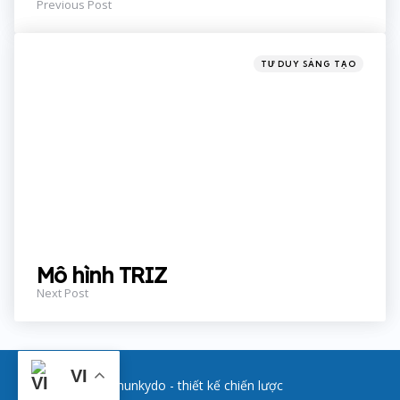
Previous Post
Posted
TƯ DUY SÁNG TẠO
in
Mô hình TRIZ
Next Post
VI
hunkydo - thiết kế chiến lược