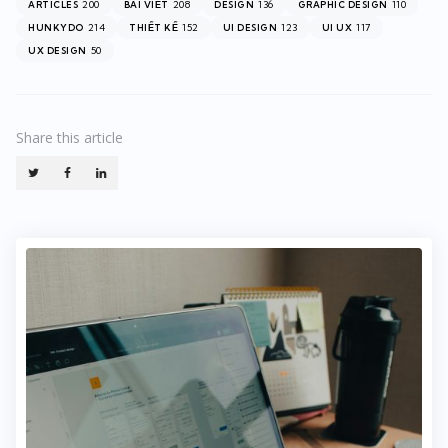
200
208
136
110
ARTICLES
BÀI VIẾT
DESIGN
GRAPHIC DESIGN
214
152
123
117
HUNKYDO
THIẾT KẾ
UI DESIGN
UI UX
50
UX DESIGN
Share
this article