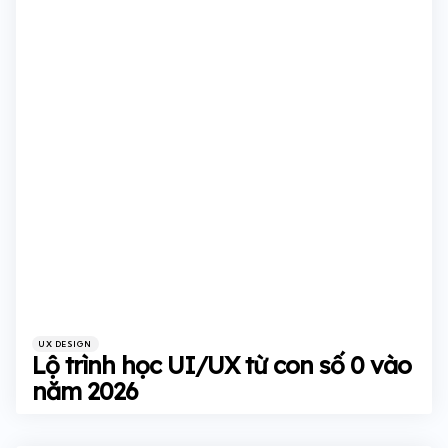
Categories
Posted
UX DESIGN
in
Lộ trình học UI/UX từ con số 0 vào
năm 2026