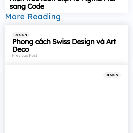
sang Code
More Reading
Post
navigation
Posted
DESIGN
in
Phong cách Swiss Design và Art
Deco
Previous Post
Posted
DESIGN
in