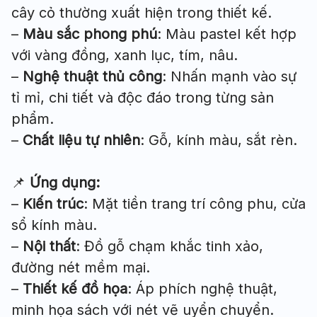
cây cỏ thường xuất hiện trong thiết kế.
–
Màu sắc phong phú
: Màu pastel kết hợp
với vàng đồng, xanh lục, tím, nâu.
–
Nghệ thuật thủ công
: Nhấn mạnh vào sự
tỉ mỉ, chi tiết và độc đáo trong từng sản
phẩm.
–
Chất liệu tự nhiên
: Gỗ, kính màu, sắt rèn.
📌
Ứng dụng:
–
Kiến trúc
: Mặt tiền trang trí công phu, cửa
sổ kính màu.
–
Nội thất
: Đồ gỗ chạm khắc tinh xảo,
đường nét mềm mại.
–
Thiết kế đồ họa
: Áp phích nghệ thuật,
minh họa sách với nét vẽ uyển chuyển.