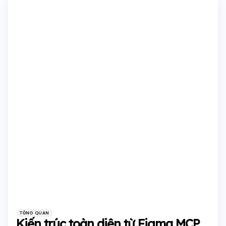
Categories
Posted
TỔNG QUAN
in
Kiến trúc toàn diện từ Figma MCP