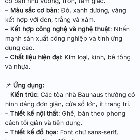
cơ bản như vuông, tròn, tam giác.
–
Màu sắc cơ bản
: Đỏ, xanh dương, vàng
kết hợp với đen, trắng và xám.
–
Kết hợp công nghệ và nghệ thuật
: Nhấn
mạnh sản xuất công nghiệp và tính ứng
dụng cao.
–
Chất liệu hiện đại
: Kim loại, kính, bê tông
và nhựa.
📌
Ứng dụng:
–
Kiến trúc
: Các tòa nhà Bauhaus thường có
hình dáng đơn giản, cửa sổ lớn, ít trang trí.
–
Thiết kế nội thất
: Ghế, bàn theo phong
cách tối giản và tiện dụng.
–
Thiết kế đồ họa
: Font chữ sans-serif,