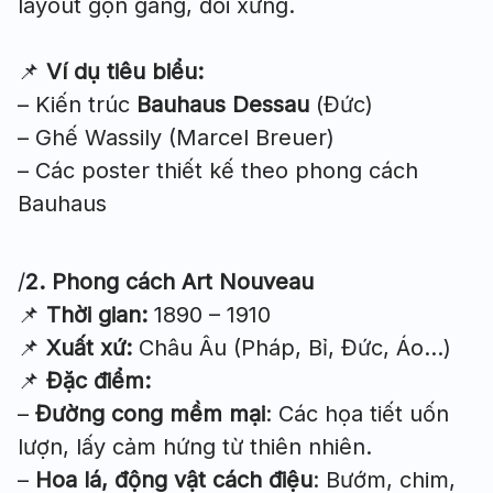
layout gọn gàng, đối xứng.
📌
Ví dụ tiêu biểu:
– Kiến trúc
Bauhaus Dessau
(Đức)
– Ghế Wassily (Marcel Breuer)
– Các poster thiết kế theo phong cách
Bauhaus
/
2. Phong cách Art Nouveau
📌
Thời gian:
1890 – 1910
📌
Xuất xứ:
Châu Âu (Pháp, Bỉ, Đức, Áo…)
📌
Đặc điểm:
–
Đường cong mềm mại
: Các họa tiết uốn
lượn, lấy cảm hứng từ thiên nhiên.
–
Hoa lá, động vật cách điệu
: Bướm, chim,