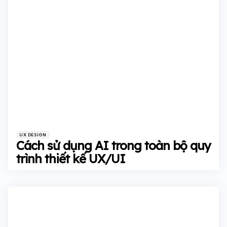
Categories
Posted
UX DESIGN
in
Cách sử dụng AI trong toàn bộ quy
trình thiết kế UX/UI