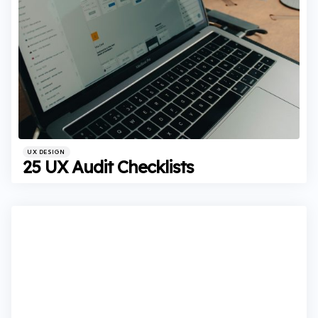
Categories
Posted
UX DESIGN
in
25 UX Audit Checklists