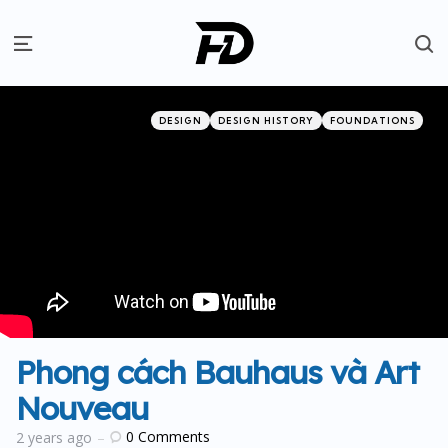
S
Menu
Categories
Posted
DESIGN
DESIGN HISTORY
FOUNDATIONS
in
Phong cách Bauhaus và Art
Nouveau
0
Comments
2 years ago