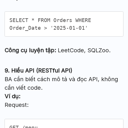
SELECT * FROM Orders WHERE
Order_Date > '2025-01-01'
Công cụ luyện tập:
LeetCode, SQLZoo.
9. Hiểu API (RESTful API)
BA cần biết cách mô tả và đọc API, không
cần viết code.
Ví dụ:
Request:
GET /menu