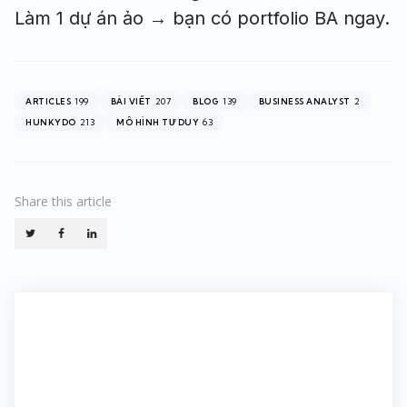
Làm 1 dự án ảo → bạn có portfolio BA ngay.
199
207
139
2
ARTICLES
BÀI VIẾT
BLOG
BUSINESS ANALYST
213
63
HUNKYDO
MÔ HÌNH TƯ DUY
Share
this article